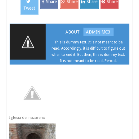
Share
Share
Share
Share
Tweet
ABOUT
ADMIN MC3
This is dummy text. It is not meant to be
read. Accordingly, it is difficult to figure out
when to end it. But then, this is dummy text.
It is not meant to be read. Period.
Iglesia del nazareno