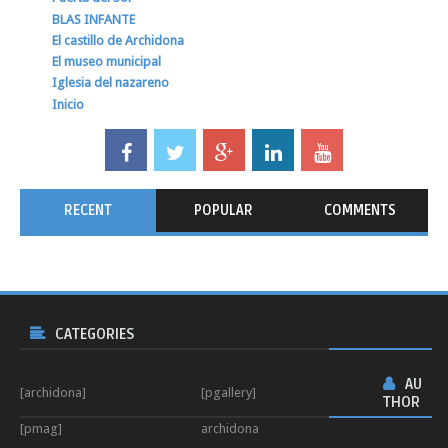
BLAS INFANTE
El castillo de Archidona
El museo municipal
Iglesia del nazareno
Inicio
RECENT
POPULAR
COMMENTS
CATEGORIES
AU
[archidona]
[pgallery]
THOR
[pmag]
archidona