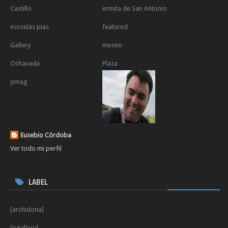
Castillo
ermita de San Antonio
escuelas pias
featured
Gallery
museo
Ochavada
Plaza
pmag
Eusebio Córdoba
Ver todo mi perfil
LABEL
[archidona]
[pgallery]