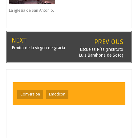
La iglesia de San Antonio.
NEXT
PREVIOUS
Ermita de la virgen de gracia
Escuelas Pías (Instituto
Luis Barahona de Soto)
Conversion
Emoticon