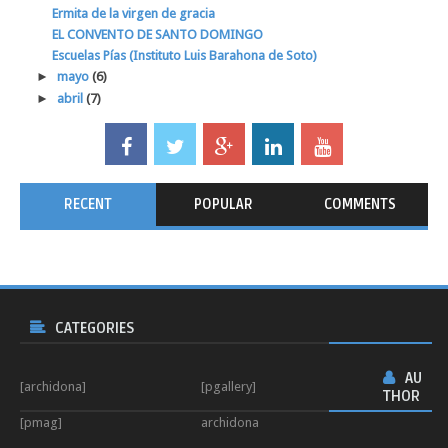
Ermita de la virgen de gracia
EL CONVENTO DE SANTO DOMINGO
Escuelas Pías (Instituto Luis Barahona de Soto)
►
mayo
(6)
►
abril
(7)
RECENT
POPULAR
COMMENTS
CATEGORIES
AU
[archidona]
[pgallery]
THOR
[pmag]
archidona