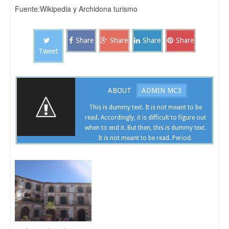
Fuente:Wikipedia y Archidona turismo
Share
Share
Share
Share
Tweet
ABOUT
ADMIN MC3
This is dummy text. It is not meant to be
read. Accordingly, it is difficult to figure out
when to end it. But then, this is dummy text.
It is not meant to be read. Period.