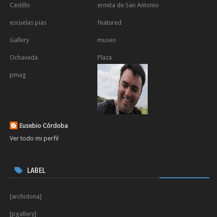
Castillo
ermita de San Antonio
escuelas pias
featured
Gallery
museo
Ochavada
Plaza
pmag
Eusebio Córdoba
Ver todo mi perfil
LABEL
[archidona]
[pgallery]