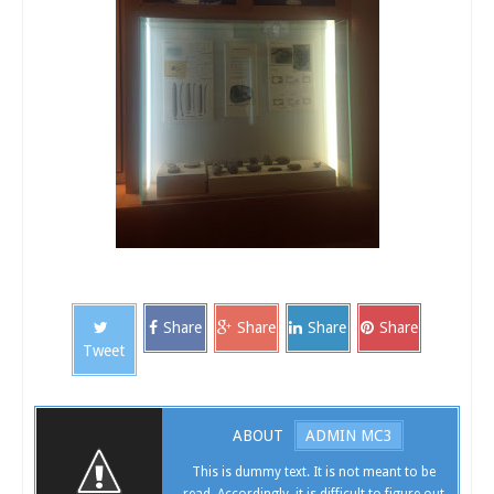
Share
Share
Share
Share
Tweet
ABOUT
ADMIN MC3
This is dummy text. It is not meant to be
read. Accordingly, it is difficult to figure out