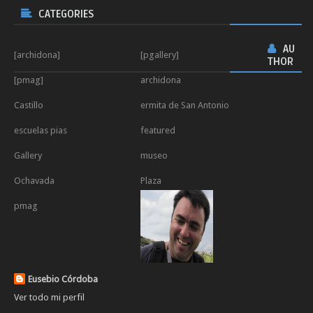
CATEGORIES
AU
[archidona]
[pgallery]
THOR
[pmag]
archidona
Castillo
ermita de San Antonio
escuelas pias
featured
Gallery
museo
Ochavada
Plaza
pmag
Eusebio Córdoba
Ver todo mi perfil