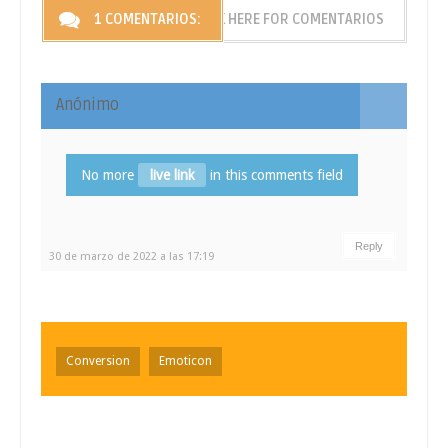
1 COMENTARIOS:
CLICK HERE FOR COMENTARIOS
Anónimo
No more
live link
in this comments field
Reply
30 de marzo de 2022 a las 17:19
Conversion
Emoticon